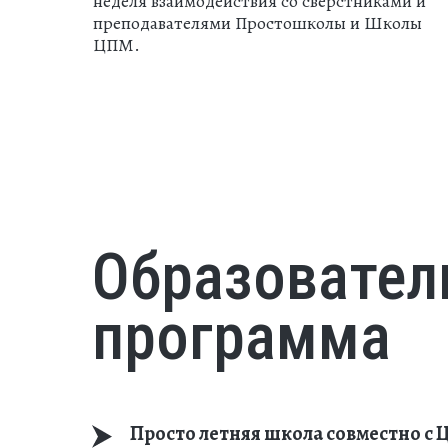
неделя взаимодействия со сверстниками и
преподавателями Простошколы и Школы
ЦПМ.
Образовател
программа
Просто летняя школа совместно с