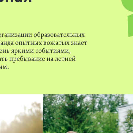
рганизации образовательных
манда опытных вожатых знает
день яркими событиями,
ать пребывание на летней
ым.